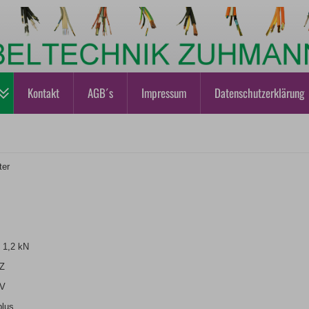
Kontakt
AGB´s
Impressum
Datenschutzerklärung
ter
1,2 kN
Z
V
lus