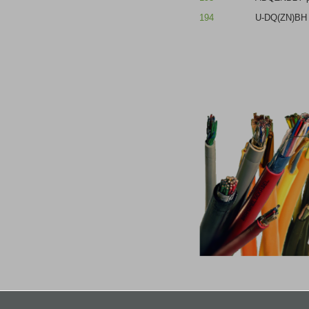
194
U-DQ(ZN)BH