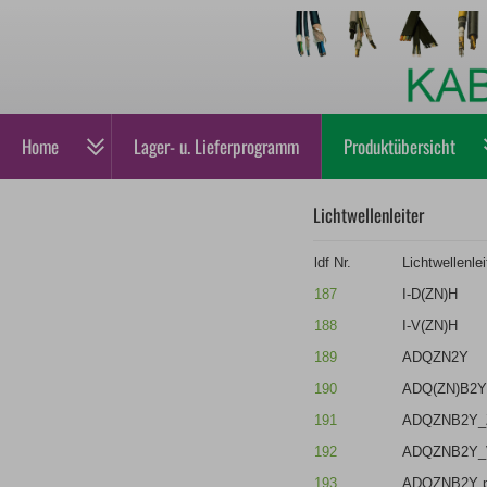
Home
Lager- u. Lieferprogramm
Produktübersicht
Lichtwellenleiter
ldf Nr.
Lichtwellenlei
187
I-D(ZN)H
188
I-V(ZN)H
189
ADQZN2Y
190
ADQ(ZN)B2Y 
191
ADQZNB2Y_
192
ADQZNB2Y_
193
ADQZNB2Y p