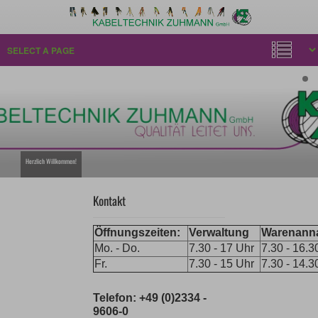
Herzlich Willkommen!
Kontakt
Öffnungszeiten:
Verwaltung
Warenann
Mo. - Do.
7.30 - 17 Uhr
7.30 - 16.3
Fr.
7.30 - 15 Uhr
7.30 - 14.3
Telefon: +49 (0)2334 -
9606-0